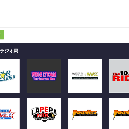
信
ラジオ局