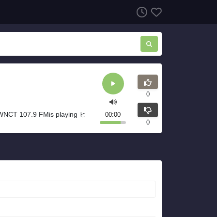
0
NCT 107.9 FMis playing ヒ
00:00
0