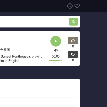
0
カ合衆国
unset Penthouseis playing
00:00
0
s in English.