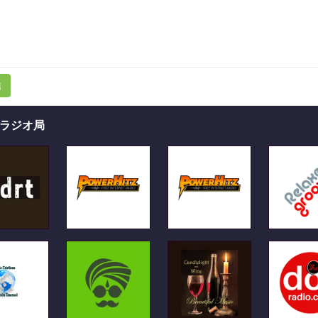
信
ラジオ局